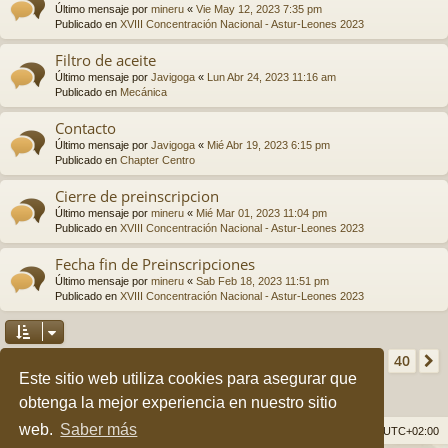
Último mensaje por
mineru
«
Vie May 12, 2023 7:35 pm
Publicado en
XVIII Concentración Nacional - Astur-Leones 2023
Filtro de aceite
Último mensaje por
Javigoga
«
Lun Abr 24, 2023 11:16 am
Publicado en
Mecánica
Contacto
Último mensaje por
Javigoga
«
Mié Abr 19, 2023 6:15 pm
Publicado en
Chapter Centro
Cierre de preinscripcion
Último mensaje por
mineru
«
Mié Mar 01, 2023 11:04 pm
Publicado en
XVIII Concentración Nacional - Astur-Leones 2023
Fecha fin de Preinscripciones
Último mensaje por
mineru
«
Sab Feb 18, 2023 11:51 pm
Publicado en
XVIII Concentración Nacional - Astur-Leones 2023
Página
1
de
40
2
3
4
5
40
1
Se encontraron más de 1000 coincidencias
…
Este sitio web utiliza cookies para asegurar que
obtenga la mejor experiencia en nuestro sitio
web.
Saber más
Índice general
Borrar cookies
Todos los horarios son
UTC+02:00