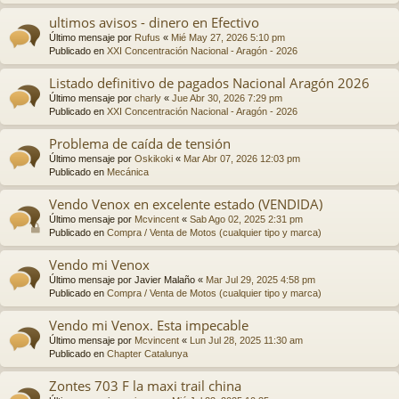
ultimos avisos - dinero en Efectivo
Último mensaje por
Rufus
«
Mié May 27, 2026 5:10 pm
Publicado en
XXI Concentración Nacional - Aragón - 2026
Listado definitivo de pagados Nacional Aragón 2026
Último mensaje por
charly
«
Jue Abr 30, 2026 7:29 pm
Publicado en
XXI Concentración Nacional - Aragón - 2026
Problema de caída de tensión
Último mensaje por
Oskikoki
«
Mar Abr 07, 2026 12:03 pm
Publicado en
Mecánica
Vendo Venox en excelente estado (VENDIDA)
Último mensaje por
Mcvincent
«
Sab Ago 02, 2025 2:31 pm
Publicado en
Compra / Venta de Motos (cualquier tipo y marca)
Vendo mi Venox
Último mensaje por
Javier Malaño
«
Mar Jul 29, 2025 4:58 pm
Publicado en
Compra / Venta de Motos (cualquier tipo y marca)
Vendo mi Venox. Esta impecable
Último mensaje por
Mcvincent
«
Lun Jul 28, 2025 11:30 am
Publicado en
Chapter Catalunya
Zontes 703 F la maxi trail china