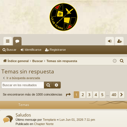
nl
or
de
eg
Buscar
Identificarse
Registrarse
ac
os
nti
ist
B
Índice general
Buscar
Temas sin respuesta
es
fic
ra
u
Temas sin respuesta
s
rá
ar
rs
Ir a búsqueda avanzada
c
pi
se
e
Buscar
Búsqueda avanzada
a
do
r
Página
1
de
40
2
3
4
5
40
1
Se encontraron más de 1000 coincidencias
…
s
Temas
Saludos
Último mensaje por
Templario
«
Lun Jun 01, 2026 7:11 pm
Publicado en
Chapter Norte