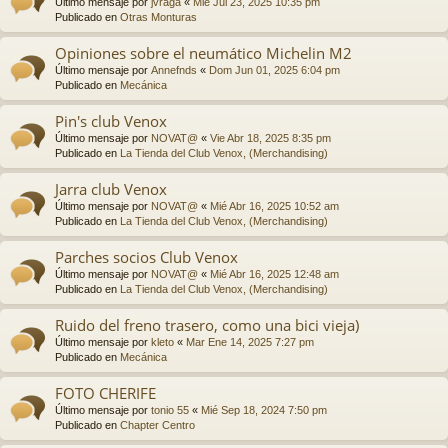
Último mensaje por
jvraga
«
Mié Jul 23, 2025 10:35 pm
Publicado en
Otras Monturas
Opiniones sobre el neumático Michelin M2
Último mensaje por
Annefnds
«
Dom Jun 01, 2025 6:04 pm
Publicado en
Mecánica
Pin's club Venox
Último mensaje por
NOVAT@
«
Vie Abr 18, 2025 8:35 pm
Publicado en
La Tienda del Club Venox, (Merchandising)
Jarra club Venox
Último mensaje por
NOVAT@
«
Mié Abr 16, 2025 10:52 am
Publicado en
La Tienda del Club Venox, (Merchandising)
Parches socios Club Venox
Último mensaje por
NOVAT@
«
Mié Abr 16, 2025 12:48 am
Publicado en
La Tienda del Club Venox, (Merchandising)
Ruido del freno trasero, como una bici vieja)
Último mensaje por
kleto
«
Mar Ene 14, 2025 7:27 pm
Publicado en
Mecánica
FOTO CHERIFE
Último mensaje por
tonio 55
«
Mié Sep 18, 2024 7:50 pm
Publicado en
Chapter Centro