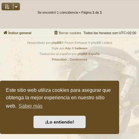
Se encontró 1 coincidencia • Página
1
de
1
Índice general
Borrar cookies
Todos los horarios son
UTC+02:00
Desarrollado por
phpBB
® Forum Software © phpBB Limited
Style por
Arty
&
halilesen
Traducción al español por
phpBB España
Privacidad
|
Condiciones
Este sitio web utiliza cookies para asegurar que
obtenga la mejor experiencia en nuestro sitio
web.
Saber más
¡Lo entiendo!