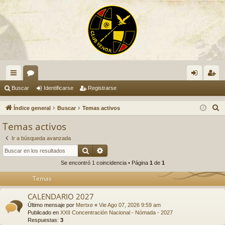
nl
or
de
eg
Buscar
Identificarse
Registrarse
ac
os
nti
ist
B
Índice general
Buscar
Temas activos
es
fic
ra
u
Temas activos
s
rá
ar
rs
Ir a búsqueda avanzada
c
pi
se
e
Buscar
Búsqueda avanzada
a
Se encontró 1 coincidencia • Página
1
de
1
do
r
Temas
s
CALENDARIO 2027
Último mensaje por
Mertxe
«
Vie Ago 07, 2026 9:59 am
Publicado en
XXII Concentración Nacional - Nómada - 2027
Respuestas:
3