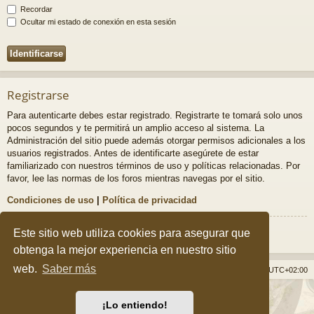
Recordar
Ocultar mi estado de conexión en esta sesión
Registrarse
Para autenticarte debes estar registrado. Registrarte te tomará solo unos
pocos segundos y te permitirá un amplio acceso al sistema. La
Administración del sitio puede además otorgar permisos adicionales a los
usuarios registrados. Antes de identificarte asegúrete de estar
familiarizado con nuestros términos de uso y políticas relacionadas. Por
favor, lee las normas de los foros mientras navegas por el sitio.
Condiciones de uso
|
Política de privacidad
Registrarse
Este sitio web utiliza cookies para asegurar que
obtenga la mejor experiencia en nuestro sitio
web.
Saber más
Índice general
Borrar cookies
Todos los horarios son
UTC+02:00
Desarrollado por
phpBB
® Forum Software © phpBB Limited
¡Lo entiendo!
Style por
Arty
&
halilesen