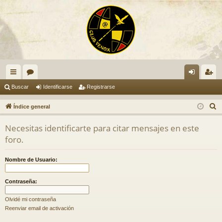
nl
or
de
eg
Buscar
Identificarse
Registrarse
ac
os
nti
ist
B
Índice general
es
fic
ra
u
Necesitas identificarte para citar mensajes en este
s
rá
ar
rs
foro.
c
pi
se
e
a
Nombre de Usuario:
do
r
s
Contraseña:
Olvidé mi contraseña
Reenviar email de activación