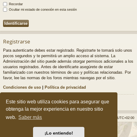
Recordar
Ocultar mi estado de conexión en esta sesión
Registrarse
Para autenticarte debes estar registrado. Registrarte te tomará solo unos
pocos segundos y te permitirá un amplio acceso al sistema. La
Administración del sitio puede además otorgar permisos adicionales a los
usuarios registrados. Antes de identificarte asegúrete de estar
familiarizado con nuestros términos de uso y políticas relacionadas. Por
favor, lee las normas de los foros mientras navegas por el sitio.
Condiciones de uso
|
Política de privacidad
Registrarse
Este sitio web utiliza cookies para asegurar que
obtenga la mejor experiencia en nuestro sitio
web.
Saber más
Índice general
Borrar cookies
Todos los horarios son
UTC+02:00
Desarrollado por
phpBB
® Forum Software © phpBB Limited
¡Lo entiendo!
Style por
Arty
&
halilesen