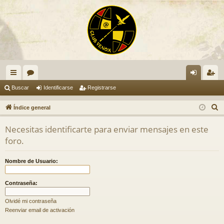
nl
or
de
eg
Buscar
Identificarse
Registrarse
ac
os
nti
ist
B
Índice general
es
fic
ra
u
Necesitas identificarte para enviar mensajes en este
s
rá
ar
rs
foro.
c
pi
se
e
a
Nombre de Usuario:
do
r
s
Contraseña:
Olvidé mi contraseña
Reenviar email de activación