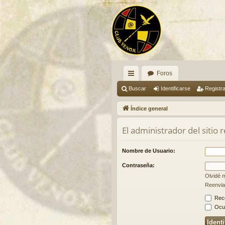
Foros
nl
Buscar
Identificarse
Registr
ac
Índice general
es
El administrador del sitio 
rá
pi
Nombre de Usuario:
do
Contraseña:
Olvidé 
s
Reenviar
Rec
Ocul