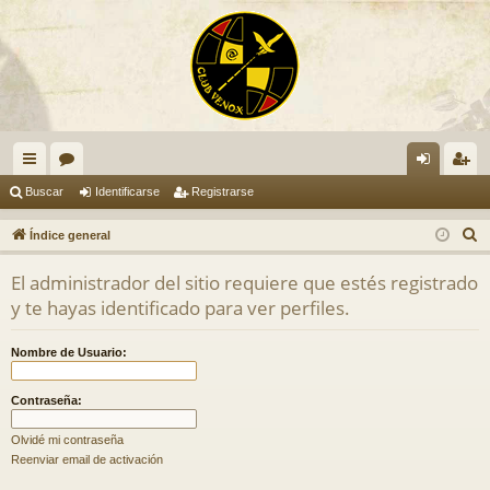
nl
or
de
eg
Buscar
Identificarse
Registrarse
ac
os
nti
ist
B
Índice general
es
fic
ra
u
El administrador del sitio requiere que estés registrado
s
rá
ar
rs
y te hayas identificado para ver perfiles.
c
pi
se
e
a
Nombre de Usuario:
do
r
s
Contraseña:
Olvidé mi contraseña
Reenviar email de activación