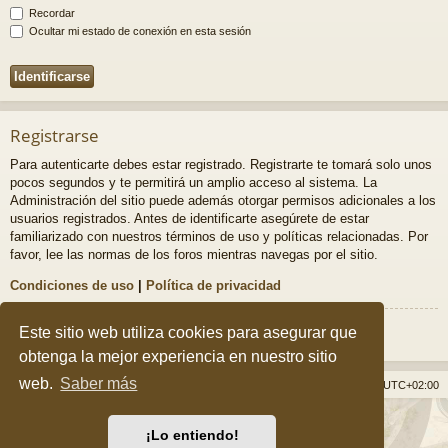
Recordar
Ocultar mi estado de conexión en esta sesión
Registrarse
Para autenticarte debes estar registrado. Registrarte te tomará solo unos
pocos segundos y te permitirá un amplio acceso al sistema. La
Administración del sitio puede además otorgar permisos adicionales a los
usuarios registrados. Antes de identificarte asegúrete de estar
familiarizado con nuestros términos de uso y políticas relacionadas. Por
favor, lee las normas de los foros mientras navegas por el sitio.
Condiciones de uso
|
Política de privacidad
Registrarse
Este sitio web utiliza cookies para asegurar que
obtenga la mejor experiencia en nuestro sitio
web.
Saber más
Índice general
Borrar cookies
Todos los horarios son
UTC+02:00
Desarrollado por
phpBB
® Forum Software © phpBB Limited
¡Lo entiendo!
Style por
Arty
&
halilesen