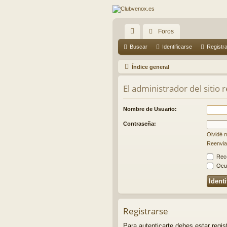
Foros
nl
Buscar
Identificarse
Registr
ac
Índice general
es
El administrador del sitio 
rá
pi
Nombre de Usuario:
do
Contraseña:
Olvidé 
s
Reenviar
Rec
Ocul
Registrarse
Para autenticarte debes estar regi