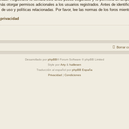
ás otorgar permisos adicionales a los usuarios registrados. Antes de identifi
 de uso y políticas relacionadas. Por favor, lee las normas de los foros mientr
 privacidad
Borrar c
Desarrollado por
phpBB
® Forum Software © phpBB Limited
Style por
Arty
&
halilesen
Traducción al español por
phpBB España
Privacidad
|
Condiciones