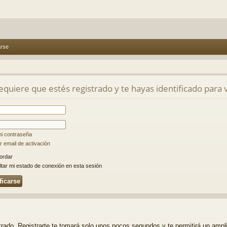
arse
requiere que estés registrado y te hayas identificado para v
mi contraseña
 email de activación
ordar
tar mi estado de conexión en esta sesión
strado. Registrarte te tomará solo unos pocos segundos y te permitirá un ampl