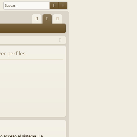
Buscar
Búsqueda avanzada
E
FA
de
eg
Q
nti
ist
fic
ra
er perfiles.
ar
rs
se
e
io acceso al sistema. La