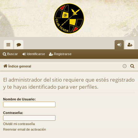
nl
or
de
eg
Buscar
Identificarse
Registrarse
ac
os
nti
ist
B
Índice general
es
fic
ra
u
El administrador del sitio requiere que estés registrado
s
rá
ar
rs
y te hayas identificado para ver perfiles.
c
pi
se
e
a
Nombre de Usuario:
do
r
s
Contraseña:
Olvidé mi contraseña
Reenviar email de activación