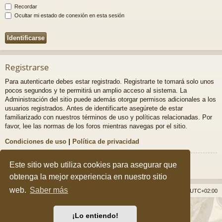
Recordar
Ocultar mi estado de conexión en esta sesión
Registrarse
Para autenticarte debes estar registrado. Registrarte te tomará solo unos
pocos segundos y te permitirá un amplio acceso al sistema. La
Administración del sitio puede además otorgar permisos adicionales a los
usuarios registrados. Antes de identificarte asegúrete de estar
familiarizado con nuestros términos de uso y políticas relacionadas. Por
favor, lee las normas de los foros mientras navegas por el sitio.
Condiciones de uso
|
Política de privacidad
Registrarse
Este sitio web utiliza cookies para asegurar que
obtenga la mejor experiencia en nuestro sitio
web.
Saber más
Índice general
Borrar cookies
Todos los horarios son
UTC+02:00
Desarrollado por
phpBB
® Forum Software © phpBB Limited
¡Lo entiendo!
Style por
Arty
&
halilesen