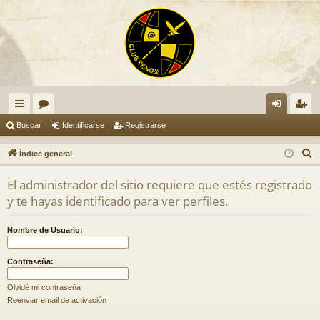
nl
or
de
eg
Buscar
Identificarse
Registrarse
ac
os
nti
ist
B
Índice general
es
fic
ra
u
El administrador del sitio requiere que estés registrado
s
rá
ar
rs
y te hayas identificado para ver perfiles.
c
pi
se
e
a
Nombre de Usuario:
do
r
s
Contraseña:
Olvidé mi contraseña
Reenviar email de activación