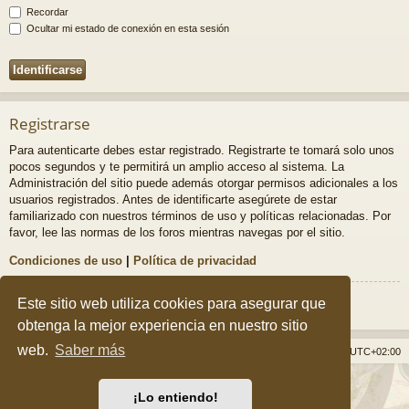
Recordar
Ocultar mi estado de conexión en esta sesión
Registrarse
Para autenticarte debes estar registrado. Registrarte te tomará solo unos
pocos segundos y te permitirá un amplio acceso al sistema. La
Administración del sitio puede además otorgar permisos adicionales a los
usuarios registrados. Antes de identificarte asegúrete de estar
familiarizado con nuestros términos de uso y políticas relacionadas. Por
favor, lee las normas de los foros mientras navegas por el sitio.
Condiciones de uso
|
Política de privacidad
Registrarse
Este sitio web utiliza cookies para asegurar que
obtenga la mejor experiencia en nuestro sitio
web.
Saber más
Índice general
Borrar cookies
Todos los horarios son
UTC+02:00
Desarrollado por
phpBB
® Forum Software © phpBB Limited
¡Lo entiendo!
Style por
Arty
&
halilesen