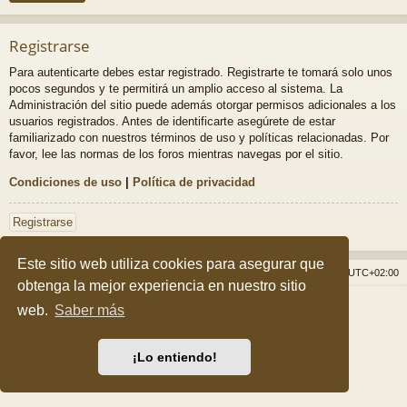
Registrarse
Para autenticarte debes estar registrado. Registrarte te tomará solo unos
pocos segundos y te permitirá un amplio acceso al sistema. La
Administración del sitio puede además otorgar permisos adicionales a los
usuarios registrados. Antes de identificarte asegúrete de estar
familiarizado con nuestros términos de uso y políticas relacionadas. Por
favor, lee las normas de los foros mientras navegas por el sitio.
Condiciones de uso
|
Política de privacidad
Registrarse
Este sitio web utiliza cookies para asegurar que
Índice general
Borrar cookies
Todos los horarios son
UTC+02:00
obtenga la mejor experiencia en nuestro sitio
Desarrollado por
phpBB
® Forum Software © phpBB Limited
web.
Saber más
Style por
Arty
&
halilesen
Traducción al español por
phpBB España
Privacidad
|
Condiciones
¡Lo entiendo!