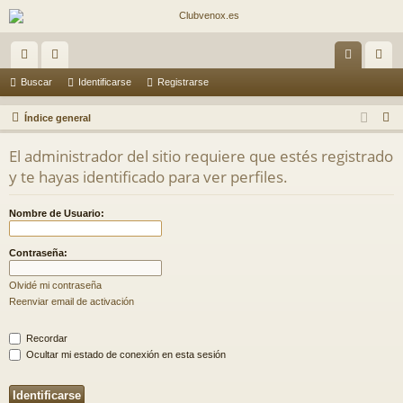
nl
or
de
eg
Buscar
Identificarse
Registrarse
ac
os
nti
ist
B
Índice general
es
fic
ra
u
El administrador del sitio requiere que estés registrado
s
rá
ar
rs
y te hayas identificado para ver perfiles.
c
pi
se
e
a
Nombre de Usuario:
do
r
s
Contraseña:
Olvidé mi contraseña
Reenviar email de activación
Recordar
Ocultar mi estado de conexión en esta sesión