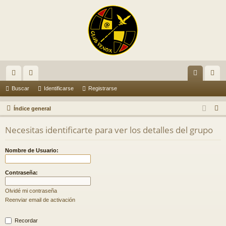
nl
or
de
eg
Buscar
Identificarse
Registrarse
ac
os
nti
ist
B
Índice general
es
fic
ra
u
Necesitas identificarte para ver los detalles del grupo
s
rá
ar
rs
c
pi
se
e
Nombre de Usuario:
a
do
r
Contraseña:
s
Olvidé mi contraseña
Reenviar email de activación
Recordar