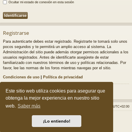
Ocultar mi estado de conexión en esta sesión
Registrarse
Para autenticarte debes estar registrado. Registrarte te tomará solo unos
pocos segundos y te permitirá un amplio acceso al sistema. La
Administración del sitio puede además otorgar permisos adicionales a los
usuarios registrados. Antes de identificarte asegúrete de estar
familiarizado con nuestros términos de uso y políticas relacionadas. Por
favor, lee las normas de los foros mientras navegas por el sitio.
Condiciones de uso
|
Política de privacidad
Registrarse
Este sitio web utiliza cookies para asegurar que
obtenga la mejor experiencia en nuestro sitio
web.
Saber más
Índice general
Borrar cookies
Todos los horarios son
UTC+02:00
Desarrollado por
phpBB
® Forum Software © phpBB Limited
¡Lo entiendo!
Style por
Arty
&
halilesen
Traducción al español por
phpBB España
Privacidad
|
Condiciones