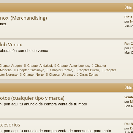
Últi
enox, (Merchandising)
Pin's
por
N
nox.
Vie A
Club Venox
Re: C
por
c
aboración con el club venox
Mar O
Chapter Aragón
,
Chapter Andalusí
,
Chapter Astur-Leones
,
Chapter
a Mancha
,
Chapter Catalunya
,
Chapter Centro
,
Chapter Duero
,
Chapter
ter Noreste
,
Chapter Norte
,
Chapter Ultramar
,
Otras Zonas
Últi
tos (cualquier tipo y marca)
Vendo
por
M
n, pon aqui tu anuncio de compra venta de tu moto
Sab A
ccesorios
Re: B
por
D
n, pon aqui tu anuncio de compra venta de accesorios para moto
Sab E