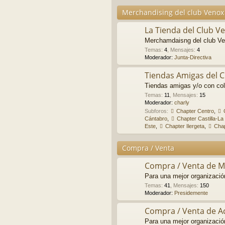
Merchandising del club Venox
La Tienda del Club V
Merchamdaisng del club Ve
Temas
:
4
,
Mensajes
:
4
Moderador:
Junta-Directiva
Tiendas Amigas del 
Tiendas amigas y/o con col
Temas
:
11
,
Mensajes
:
15
Moderador:
charly
Subforos:
Chapter Centro
,
Cántabro
,
Chapter Castilla-L
Este
,
Chapter Ilergeta
,
Chap
Compra / Venta
Compra / Venta de Mo
Para una mejor organizació
Temas
:
41
,
Mensajes
:
150
Moderador:
Presidemente
Compra / Venta de A
Para una mejor organizació