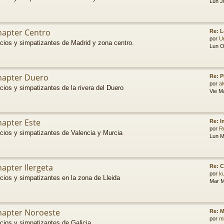
Lun J
hapter Centro
Re: L
por
U
cios y simpatizantes de Madrid y zona centro.
Lun O
hapter Duero
Re: P
por
a
ios y simpatizantes de la rivera del Duero
Vie M
hapter Este
Re: I
por
R
cios y simpatizantes de Valencia y Murcia
Lun M
apter Ilergeta
Re: C
por
k
cios y simpatizantes en la zona de Lleida
Mar M
hapter Noroeste
Re: 
por
m
cios y simpatizantes de Galicia