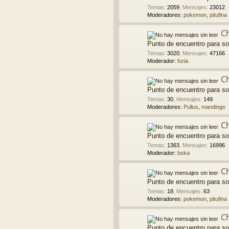
Temas
:
2059
,
Mensajes
:
23012
Moderadores:
pokemon
,
pitufina
C
Punto de encuentro para so
Temas
:
3020
,
Mensajes
:
47166
Moderador:
furia
C
Punto de encuentro para soc
Temas
:
30
,
Mensajes
:
149
Moderadores:
Pullus
,
mandingo
C
Punto de encuentro para so
Temas
:
1363
,
Mensajes
:
16996
Moderador:
bska
Ch
Punto de encuentro para so
Temas
:
18
,
Mensajes
:
63
Moderadores:
pokemon
,
pitufina
C
Punto de encuentro para so