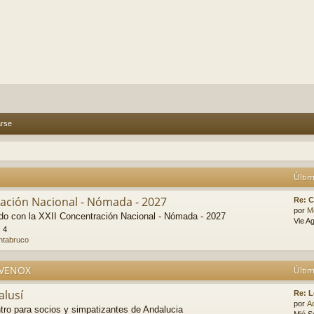
arse
Últi
ración Nacional - Nómada - 2027
Re: 
por
M
ado con la XXII Concentración Nacional - Nómada - 2027
Vie A
:
4
ntabruco
b VENOX
Últi
alusí
Re: L
por
A
tro para socios y simpatizantes de Andalucia