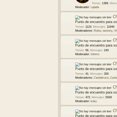
Temas
:
1389
,
Mens
Moderador:
Lapida
C
Punto de encuentro para so
Temas
:
1124
,
Mensajes
:
11940
Moderadores:
Rufus
,
tackery
,
V
C
Punto de encuentro para so
Temas
:
56
,
Mensajes
:
240
Moderador:
mineru
C
Punto de encuentro para so
Temas
:
41
,
Mensajes
:
265
Moderadores:
Cantabruco
,
Cant
Ch
Punto de encuentro para s
Temas
:
472
,
Mensajes
:
5509
Moderador:
kuky
C
Punto de encuentro para so