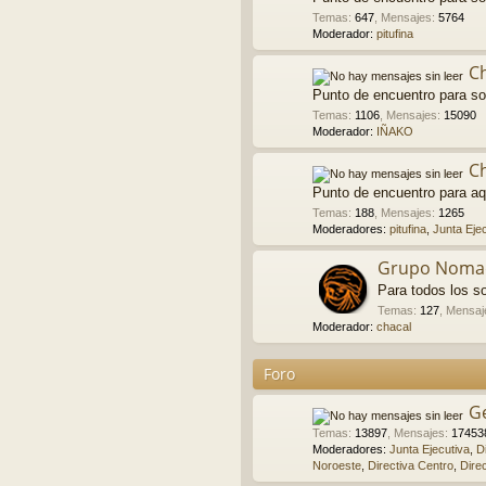
Temas
:
647
,
Mensajes
:
5764
Moderador:
pitufina
C
Punto de encuentro para so
Temas
:
1106
,
Mensajes
:
15090
Moderador:
IÑAKO
C
Punto de encuentro para aq
Temas
:
188
,
Mensajes
:
1265
Moderadores:
pitufina
,
Junta Eje
Grupo Noma
Para todos los so
Temas
:
127
,
Mensaj
Moderador:
chacal
Foro
G
Temas
:
13897
,
Mensajes
:
17453
Moderadores:
Junta Ejecutiva
,
D
Noroeste
,
Directiva Centro
,
Dire