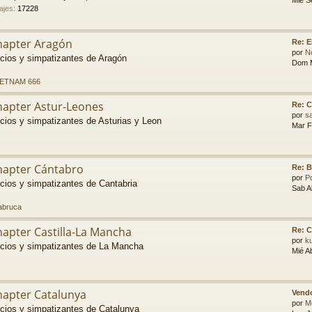
Mié S
ajes
:
17228
hapter Aragón
Re: E
por
N
cios y simpatizantes de Aragón
Dom M
IETNAM 666
hapter Astur-Leones
Re: C
por
sa
cios y simpatizantes de Asturias y Leon
Mar F
hapter Cántabro
Re: B
por
P
cios y simpatizantes de Cantabria
Sab A
abruca
apter Castilla-La Mancha
Re: 
por
k
ocios y simpatizantes de La Mancha
Mié A
hapter Catalunya
Vendo
por
M
cios y simpatizantes de Catalunya