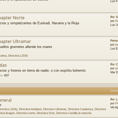
Lun F
hapter Norte
Re: 
por
K
cios y simpatizantes de Euskadi, Navarra y la Rioja
Lun J
hapter Ultramar
Perio
por
p
uellos grumetes allende los mares
Lun E
cutiva
,
Directiva (JDA)
das
Re: C
por
p
cios y foreros en tierra de nadie, o con espíritu bohemio
Mar D
es
:
837
Últi
eneral
Re: 
por
P
8
Vie A
irectiva (JDA)
,
Directiva Andalusi
,
Directiva Ultramar
,
Directiva Catalunya
,
Directiva
ctiva Aragon
,
Directiva norte
,
Directiva Este
,
Directiva Castilla la mancha