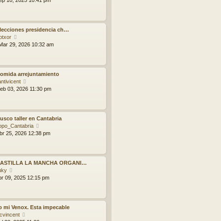
ep 10, 2025 10:41 pm
e
r
n
ú
s
l
a
t
lecciones presidencia ch…
j
i
V
otxor
e
m
e
ar 29, 2026 10:32 am
o
r
m
ú
e
l
n
t
omida arrejuntamiento
s
i
V
ntivicent
a
m
e
eb 03, 2026 11:30 pm
j
o
r
e
m
ú
e
l
n
t
usco taller en Cantabria
s
i
V
opo_Cantabria
a
m
e
br 25, 2026 12:38 pm
j
o
r
e
m
ú
e
l
n
t
CASTILLA LA MANCHA ORGANI…
V
s
i
uky
e
a
m
br 09, 2025 12:15 pm
r
j
o
ú
e
m
l
e
t
n
 mi Venox. Esta impecable
i
V
s
cvincent