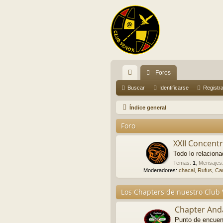
Foros
nl
Buscar
Identificarse
Registr
ac
Índice general
es
Foro
rá
XXII Concent
pi
Todo lo relacion
do
Temas
:
1
,
Mensajes
Moderadores:
chacal
,
Rufus
,
Ca
s
Los Chapters de nuestro Clu
Chapter And
Punto de encuen