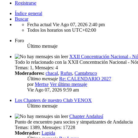
Registrarse
Índice general
Buscar
Fecha actual Vie Ago 07, 2026 2:40 pm
Todos los horarios son
UTC+02:00
Foro
Último mensaje
XXII Concentración Nacional - N
Todo lo relacionado con la XXII Concentración Nacional - N
Temas
:
1
,
Mensajes
:
4
Moderadores:
chacal
,
Rufus
,
Cantabruco
Último mensaje
Re: CALENDARIO 2027
por
Mertxe
Ver último mensaje
Vie Ago 07, 2026 9:59 am
Los Chapters de nuestro Club VENOX
Último mensaje
Chapter Andalusí
Punto de encuentro para socios y simpatizantes de Andalucia
Temas
:
1389
,
Mensajes
:
17228
Moderador:
Lapida