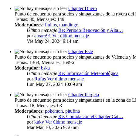
Chapter Duero
Punto de encuentro para socios y simpatizantes de la rivera del
Temas
:
30
,
Mensajes
:
149
Moderadores:
Pullus
,
mandingo
Último mensaje
Re: Periodo Renovación y Alta…
por
alvaro91
Ver último mensaje
Vie May 24, 2024 9:14 am
Chapter Este
Punto de encuentro para socios y simpatizantes de Valencia y 
Temas
:
1363
,
Mensajes
:
16996
Moderador:
bska
Último mensaje
Re: Información Meteorológica
por
Rufus
Ver último mensaje
Lun May 27, 2024 10:09 am
Chapter Ilergeta
Punto de encuentro para socios y simpatizantes en la zona de L
Temas
:
18
,
Mensajes
:
63
Moderadores:
pokemon
,
pitufina
Último mensaje
Re: Comida con el Chapter Cat…
por
kuky
Ver último mensaje
Mar Mar 10, 2026 9:56 am