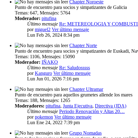
Chapter Noroeste
Punto de encuentro para socios y simpatizantes de Galicia
Temas
:
647
,
Mensajes
:
5764
Moderador:
pitufina
Último mensaje
Re: METEREOLOGIA Y COMBUST
por
miguel2
Ver último mensaje
Lun Feb 26, 2024 8:34 pm
Chapter Norte
Punto de encuentro para socios y simpatizantes de Euskadi, Nav
Temas
:
1106
,
Mensajes
:
15090
Moderador:
IÑAKO
Último mensaje
Re: Saludosssss
por
Kanguro
Ver último mensaje
Lun Jun 01, 2026 7:16 pm
Chapter Ultramar
Punto de encuentro para aquellos grumetes allende los mares
Temas
:
188
,
Mensajes
:
1265
Moderadores:
pitufina
,
Junta Ejecutiva
,
Directiva (JDA)
Último mensaje
Periodo Renovación y Altas 20…
por
pokemon
Ver último mensaje
Lun Ene 24, 2022 7:39 pm
Grupo Nomadas