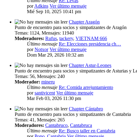
Último mensaje
Re: Levas
por
Adkins
Ver último mensaje
Mié Sep 10, 2025 10:41 pm
Chapter Aragón
Punto de encuentro para socios y simpatizantes de Aragón
Temas
:
1124
,
Mensajes
:
11940
Moderadores:
Rufus
,
tackery
,
VIETNAM 666
Último mensaje
Re: Elecciones presidencia ch…
por
Notxor
Ver último mensaje
Dom Mar 29, 2026 10:32 am
Chapter Astur-Leones
Punto de encuentro para socios y simpatizantes de Asturias y L
Temas
:
56
,
Mensajes
:
240
Moderador:
mineru
Último mensaje
Re: Comida arrejuntamiento
por
santivicent
Ver último mensaje
Mar Feb 03, 2026 11:30 pm
Chapter Cántabro
Punto de encuentro para socios y simpatizantes de Cantabria
Temas
:
41
,
Mensajes
:
265
Moderadores:
Cantabruco
,
Cantabruca
Último mensaje
Re: Busco taller en Cantabria
por
Popo_Cantabria
Ver último mensaje