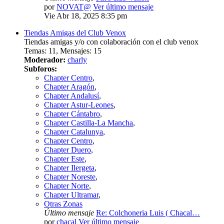
por
NOVAT@
Ver último mensaje
Vie Abr 18, 2025 8:35 pm
Tiendas Amigas del Club Venox
Tiendas amigas y/o con colaboración con el club venox
Temas
:
11
,
Mensajes
:
15
Moderador:
charly
Subforos:
Chapter Centro
,
Chapter Aragón
,
Chapter Andalusí
,
Chapter Astur-Leones
,
Chapter Cántabro
,
Chapter Castilla-La Mancha
,
Chapter Catalunya
,
Chapter Centro
,
Chapter Duero
,
Chapter Este
,
Chapter Ilergeta
,
Chapter Noreste
,
Chapter Norte
,
Chapter Ultramar
,
Otras Zonas
Último mensaje
Re: Colchoneria Luis ( Chacal…
por
chacal
Ver último mensaje