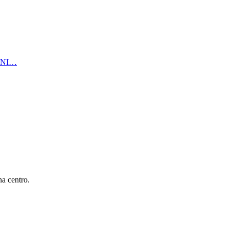
ANI…
a centro.