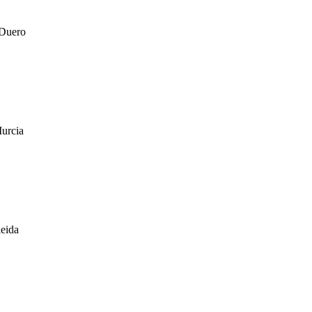
 Duero
Murcia
leida