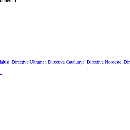
u bohemio
alusi
,
Directiva Ultramar
,
Directiva Catalunya
,
Directiva Noroeste
,
Dir
…