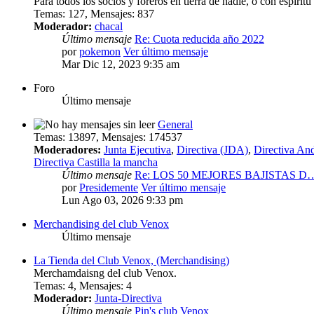
Para todos los socios y foreros en tierra de nadie, o con espírit
Temas
:
127
,
Mensajes
:
837
Moderador:
chacal
Último mensaje
Re: Cuota reducida año 2022
por
pokemon
Ver último mensaje
Mar Dic 12, 2023 9:35 am
Foro
Último mensaje
General
Temas
:
13897
,
Mensajes
:
174537
Moderadores:
Junta Ejecutiva
,
Directiva (JDA)
,
Directiva And
Directiva Castilla la mancha
Último mensaje
Re: LOS 50 MEJORES BAJISTAS D
por
Presidemente
Ver último mensaje
Lun Ago 03, 2026 9:33 pm
Merchandising del club Venox
Último mensaje
La Tienda del Club Venox, (Merchandising)
Merchamdaisng del club Venox.
Temas
:
4
,
Mensajes
:
4
Moderador:
Junta-Directiva
Último mensaje
Pin's club Venox