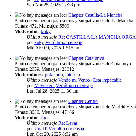
Sab Abr 25, 2026 12:38 pm
Chapter Castilla-La Mancha
Punto de encuentro para socios y simpatizantes de La Mancha
Temas
:
472
,
Mensajes
:
5509
Moderador:
kuky
Último mensaje
Re: CASTILLA LA MANCHA ORG
por
kuky
Ver último mensaje
Mié Abr 09, 2025 12:15 pm
Chapter Catalunya
Punto de encuentro para socios y simpatizantes de Catalunya
Temas
:
2059
,
Mensajes
:
23012
Moderadores:
pokemon
,
pitufina
Último mensaje
Vendo mi Venox. Esta impecable
por
Mcvincent
Ver último mensaje
Lun Jul 28, 2025 11:30 am
Chapter Centro
Punto de encuentro para socios y simpatizantes de Madrid y zon
Temas
:
3020
,
Mensajes
:
47166
Moderador:
furia
Último mensaje
Re: Levas
por
Una10
Ver último mensaje
Lun Oct 20, 2025 8:02 am