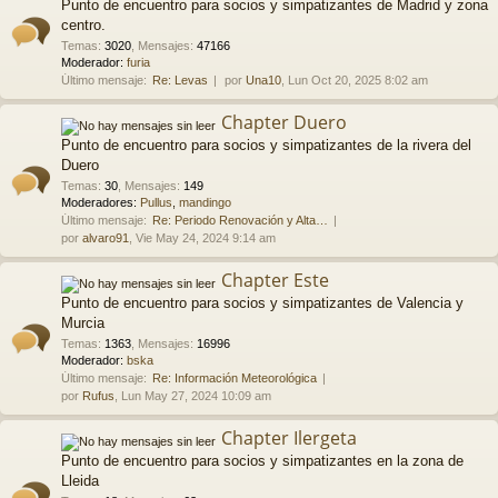
Punto de encuentro para socios y simpatizantes de Madrid y zona
centro.
Temas
:
3020
,
Mensajes
:
47166
Moderador:
furia
Último mensaje:
Re: Levas
por
Una10
, Lun Oct 20, 2025 8:02 am
Chapter Duero
Punto de encuentro para socios y simpatizantes de la rivera del
Duero
Temas
:
30
,
Mensajes
:
149
Moderadores:
Pullus
,
mandingo
Último mensaje:
Re: Periodo Renovación y Alta…
por
alvaro91
, Vie May 24, 2024 9:14 am
Chapter Este
Punto de encuentro para socios y simpatizantes de Valencia y
Murcia
Temas
:
1363
,
Mensajes
:
16996
Moderador:
bska
Último mensaje:
Re: Información Meteorológica
por
Rufus
, Lun May 27, 2024 10:09 am
Chapter Ilergeta
Punto de encuentro para socios y simpatizantes en la zona de
Lleida