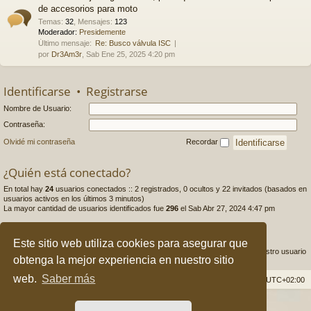
de accesorios para moto
Temas
:
32
,
Mensajes
:
123
Moderador:
Presidemente
Último mensaje:
Re: Busco válvula ISC
por
Dr3Am3r
, Sab Ene 25, 2025 4:20 pm
Identificarse
•
Registrarse
Nombre de Usuario:
Contraseña:
Olvidé mi contraseña
Recordar
¿Quién está conectado?
En total hay
24
usuarios conectados :: 2 registrados, 0 ocultos y 22 invitados (basados en
usuarios activos en los últimos 3 minutos)
La mayor cantidad de usuarios identificados fue
296
el Sab Abr 27, 2024 4:47 pm
Estadísticas
Este sitio web utiliza cookies para asegurar que
Mensajes totales
145765
• Temas totales
26973
• Usuarios totales
1265
• Nuestro usuario
obtenga la mejor experiencia en nuestro sitio
más reciente es
DARIO
web.
Saber más
Índice general
Borrar cookies
Todos los horarios son
UTC+02:00
Desarrollado por
phpBB
® Forum Software © phpBB Limited