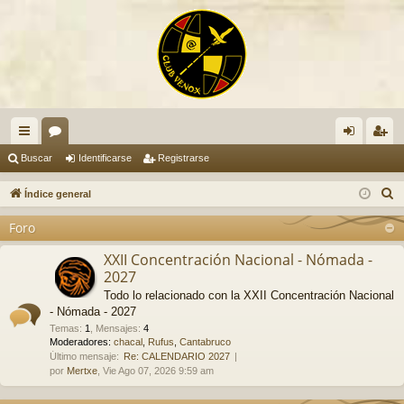
nl
or
de
eg
Buscar
Identificarse
Registrarse
ac
os
nti
ist
B
Índice general
es
fic
ra
u
Foro
s
rá
ar
rs
c
XXII Concentración Nacional - Nómada -
pi
se
e
2027
a
do
r
Todo lo relacionado con la XXII Concentración Nacional
- Nómada - 2027
s
Temas
:
1
,
Mensajes
:
4
Moderadores:
chacal
,
Rufus
,
Cantabruco
Último mensaje:
Re: CALENDARIO 2027
por
Mertxe
, Vie Ago 07, 2026 9:59 am