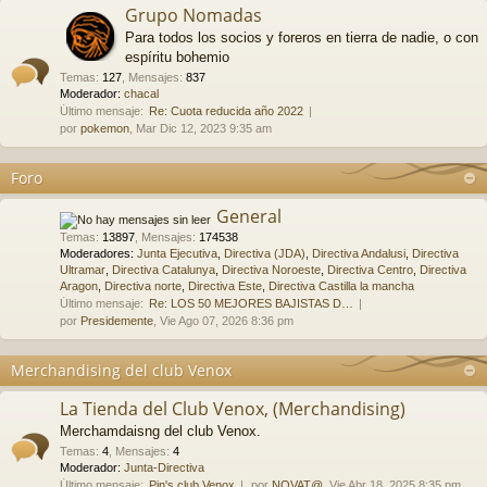
Grupo Nomadas
Para todos los socios y foreros en tierra de nadie, o con
espíritu bohemio
Temas
:
127
,
Mensajes
:
837
Moderador:
chacal
Último mensaje:
Re: Cuota reducida año 2022
por
pokemon
, Mar Dic 12, 2023 9:35 am
Foro
General
Temas
:
13897
,
Mensajes
:
174538
Moderadores:
Junta Ejecutiva
,
Directiva (JDA)
,
Directiva Andalusi
,
Directiva
Ultramar
,
Directiva Catalunya
,
Directiva Noroeste
,
Directiva Centro
,
Directiva
Aragon
,
Directiva norte
,
Directiva Este
,
Directiva Castilla la mancha
Último mensaje:
Re: LOS 50 MEJORES BAJISTAS D…
por
Presidemente
, Vie Ago 07, 2026 8:36 pm
Merchandising del club Venox
La Tienda del Club Venox, (Merchandising)
Merchamdaisng del club Venox.
Temas
:
4
,
Mensajes
:
4
Moderador:
Junta-Directiva
Último mensaje:
Pin's club Venox
por
NOVAT@
, Vie Abr 18, 2025 8:35 pm