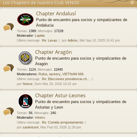
Los Chapters de nuestro Club VENOX
Chapter Andalusí
Punto de encuentro para socios y simpatizantes de
Andalucia
Temas
:
1389
,
Mensajes
:
17228
Moderador:
Lapida
Último mensaje:
Re: Levas
por
Adkins
, Mié Sep 10, 2025 10:41 pm
Chapter Aragón
Punto de encuentro para socios y simpatizantes de
Aragón
Temas
:
1124
,
Mensajes
:
11940
Moderadores:
Rufus
,
tackery
,
VIETNAM 666
Último mensaje:
Re: Elecciones presidencia ch…
por
Notxor
, Dom Mar 29, 2026 10:32 am
Chapter Astur-Leones
Punto de encuentro para socios y simpatizantes de
Asturias y Leon
Temas
:
56
,
Mensajes
:
240
Moderador:
mineru
Último mensaje:
Re: Comida arrejuntamiento
por
santivicent
, Mar Feb 03, 2026 11:30 pm