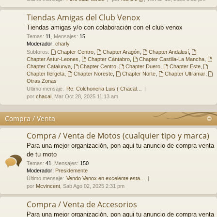
Tiendas Amigas del Club Venox
Tiendas amigas y/o con colaboración con el club venox
Temas
:
11
,
Mensajes
:
15
Moderador:
charly
Subforos:
Chapter Centro
,
Chapter Aragón
,
Chapter Andalusí
,
Chapter Astur-Leones
,
Chapter Cántabro
,
Chapter Castilla-La Mancha
,
Chapter Catalunya
,
Chapter Centro
,
Chapter Duero
,
Chapter Este
,
Chapter Ilergeta
,
Chapter Noreste
,
Chapter Norte
,
Chapter Ultramar
,
Otras Zonas
Último mensaje:
Re: Colchoneria Luis ( Chacal…
por
chacal
, Mar Oct 28, 2025 11:13 am
Compra / Venta
Compra / Venta de Motos (cualquier tipo y marca)
Para una mejor organización, pon aqui tu anuncio de compra venta
de tu moto
Temas
:
41
,
Mensajes
:
150
Moderador:
Presidemente
Último mensaje:
Vendo Venox en excelente esta…
por
Mcvincent
, Sab Ago 02, 2025 2:31 pm
Compra / Venta de Accesorios
Para una mejor organización, pon aqui tu anuncio de compra venta