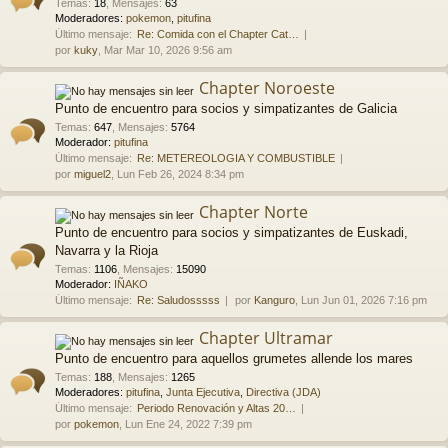
Temas
:
18
,
Mensajes
:
63
Moderadores:
pokemon
,
pitufina
Último mensaje:
Re: Comida con el Chapter Cat…
por
kuky
, Mar Mar 10, 2026 9:56 am
Chapter Noroeste
Punto de encuentro para socios y simpatizantes de Galicia
Temas
:
647
,
Mensajes
:
5764
Moderador:
pitufina
Último mensaje:
Re: METEREOLOGIA Y COMBUSTIBLE
por
miguel2
, Lun Feb 26, 2024 8:34 pm
Chapter Norte
Punto de encuentro para socios y simpatizantes de Euskadi,
Navarra y la Rioja
Temas
:
1106
,
Mensajes
:
15090
Moderador:
IÑAKO
Último mensaje:
Re: Saludosssss
por
Kanguro
, Lun Jun 01, 2026 7:16 pm
Chapter Ultramar
Punto de encuentro para aquellos grumetes allende los mares
Temas
:
188
,
Mensajes
:
1265
Moderadores:
pitufina
,
Junta Ejecutiva
,
Directiva (JDA)
Último mensaje:
Periodo Renovación y Altas 20…
por
pokemon
, Lun Ene 24, 2022 7:39 pm