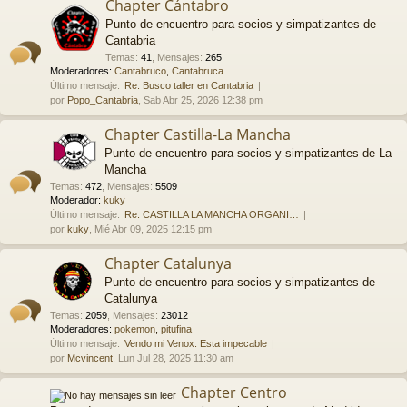
Chapter Cántabro
Punto de encuentro para socios y simpatizantes de
Cantabria
Temas
:
41
,
Mensajes
:
265
Moderadores:
Cantabruco
,
Cantabruca
Último mensaje:
Re: Busco taller en Cantabria
por
Popo_Cantabria
, Sab Abr 25, 2026 12:38 pm
Chapter Castilla-La Mancha
Punto de encuentro para socios y simpatizantes de La
Mancha
Temas
:
472
,
Mensajes
:
5509
Moderador:
kuky
Último mensaje:
Re: CASTILLA LA MANCHA ORGANI…
por
kuky
, Mié Abr 09, 2025 12:15 pm
Chapter Catalunya
Punto de encuentro para socios y simpatizantes de
Catalunya
Temas
:
2059
,
Mensajes
:
23012
Moderadores:
pokemon
,
pitufina
Último mensaje:
Vendo mi Venox. Esta impecable
por
Mcvincent
, Lun Jul 28, 2025 11:30 am
Chapter Centro