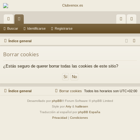
nl
or
de
eg
Buscar
Identificarse
Registrarse
ac
os
nti
ist
B
Índice general
es
fic
ra
u
Borrar cookies
s
rá
ar
rs
c
¿Estás seguro de querer borrar todas las cookies de este sitio?
pi
se
e
a
do
r
s
Índice general
Borrar cookies
Todos los horarios son
UTC+02:00
Desarrollado por
phpBB
® Forum Software © phpBB Limited
Style por
Arty
&
halilesen
Traducción al español por
phpBB España
Privacidad
|
Condiciones