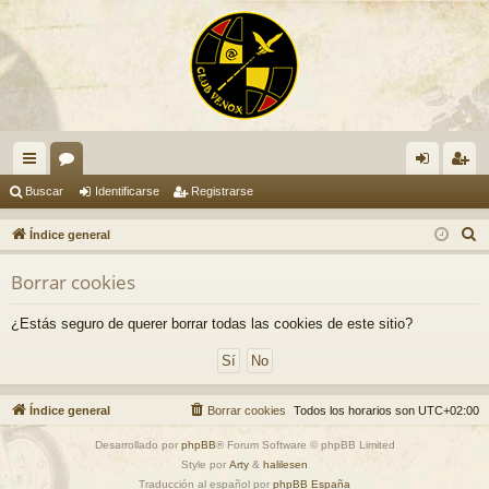
nl
or
de
eg
Buscar
Identificarse
Registrarse
ac
os
nti
ist
B
Índice general
es
fic
ra
u
Borrar cookies
s
rá
ar
rs
c
pi
se
e
¿Estás seguro de querer borrar todas las cookies de este sitio?
a
do
r
s
Índice general
Borrar cookies
Todos los horarios son
UTC+02:00
Desarrollado por
phpBB
® Forum Software © phpBB Limited
Style por
Arty
&
halilesen
Traducción al español por
phpBB España