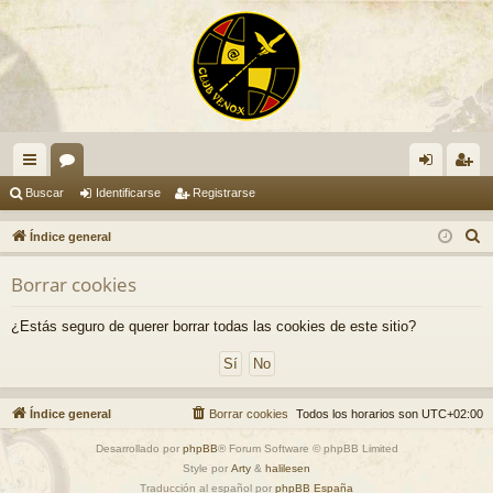
nl
or
de
eg
Buscar
Identificarse
Registrarse
ac
os
nti
ist
B
Índice general
es
fic
ra
u
Borrar cookies
s
rá
ar
rs
c
pi
se
e
¿Estás seguro de querer borrar todas las cookies de este sitio?
a
do
r
s
Índice general
Borrar cookies
Todos los horarios son
UTC+02:00
Desarrollado por
phpBB
® Forum Software © phpBB Limited
Style por
Arty
&
halilesen
Traducción al español por
phpBB España