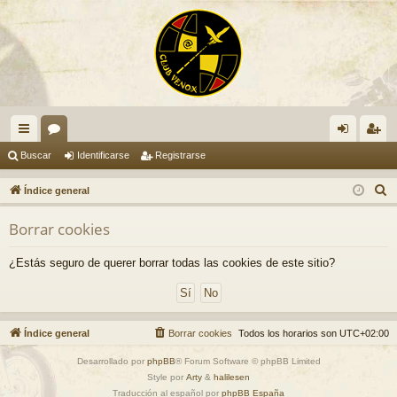
nl
or
de
eg
Buscar
Identificarse
Registrarse
ac
os
nti
ist
B
Índice general
es
fic
ra
u
Borrar cookies
s
rá
ar
rs
c
pi
se
e
¿Estás seguro de querer borrar todas las cookies de este sitio?
a
do
r
s
Índice general
Borrar cookies
Todos los horarios son
UTC+02:00
Desarrollado por
phpBB
® Forum Software © phpBB Limited
Style por
Arty
&
halilesen
Traducción al español por
phpBB España