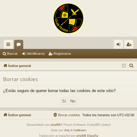
nl
or
de
eg
Buscar
Identificarse
Registrarse
ac
os
nti
ist
B
Índice general
es
fic
ra
u
Borrar cookies
s
rá
ar
rs
c
pi
se
e
¿Estás seguro de querer borrar todas las cookies de este sitio?
a
do
r
s
Índice general
Borrar cookies
Todos los horarios son
UTC+02:00
Desarrollado por
phpBB
® Forum Software © phpBB Limited
Style por
Arty
&
halilesen
Traducción al español por
phpBB España