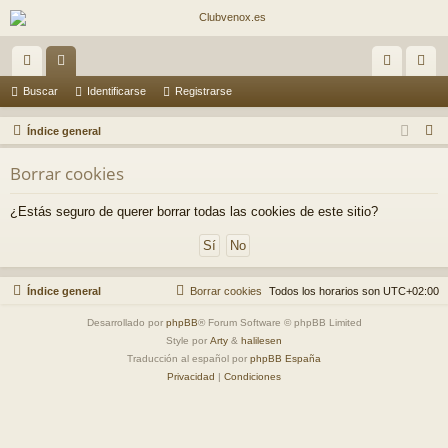
nl
or
de
eg
Buscar
Identificarse
Registrarse
ac
os
nti
ist
B
Índice general
es
fic
ra
u
Borrar cookies
s
rá
ar
rs
c
¿Estás seguro de querer borrar todas las cookies de este sitio?
pi
se
e
a
do
r
s
Índice general
Borrar cookies
Todos los horarios son
UTC+02:00
Desarrollado por
phpBB
® Forum Software © phpBB Limited
Style por
Arty
&
halilesen
Traducción al español por
phpBB España
Privacidad
|
Condiciones