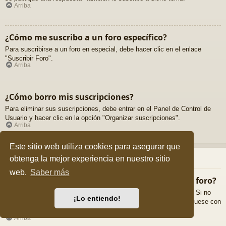
Arriba
¿Cómo me suscribo a un foro específico?
Para suscribirse a un foro en especial, debe hacer clic en el enlace
"Suscribir Foro".
Arriba
¿Cómo borro mis suscripciones?
Para eliminar sus suscripciones, debe entrar en el Panel de Control de
Usuario y hacer clic en la opción "Organizar suscripciones".
Arriba
Este sitio web utiliza cookies para asegurar que
Archivos Adjuntos
obtenga la mejor experiencia en nuestro sitio
web.
Saber más
¿Qué archivos adjuntos son permitidos en este foro?
Cada foro puede permitir o no ciertos tipos de archivos adjuntos. Si no
¡Lo entiendo!
está seguro de que tipos de archivos se pueden cargar, comuníquese con
La Administración para obtener más información.
Arriba