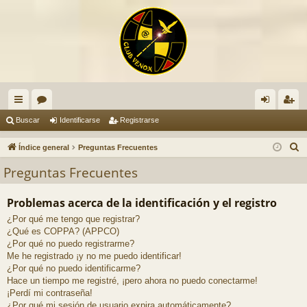
nl
or
de
eg
Buscar
Identificarse
Registrarse
ac
os
nti
ist
B
Índice general
Preguntas Frecuentes
es
fic
ra
u
Preguntas Frecuentes
s
rá
ar
rs
c
Problemas acerca de la identificación y el registro
pi
se
e
a
¿Por qué me tengo que registrar?
do
r
¿Qué es COPPA? (APPCO)
s
¿Por qué no puedo registrarme?
Me he registrado ¡y no me puedo identificar!
¿Por qué no puedo identificarme?
Hace un tiempo me registré, ¡pero ahora no puedo conectarme!
¡Perdí mi contraseña!
¿Por qué mi sesión de usuario expira automáticamente?