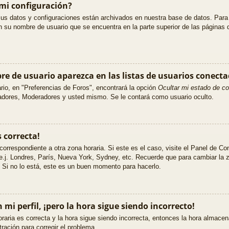
mi configuración?
sus datos y configuraciones están archivados en nuestra base de datos. Para m
n su nombre de usuario que se encuentra en la parte superior de las páginas d
e de usuario aparezca en las listas de usuarios conect
io, en "Preferencias de Foros", encontrará la opción
Ocultar mi estado de c
radores, Moderadores y usted mismo. Se le contará como usuario oculto.
s correcta!
correspondiente a otra zona horaria. Si este es el caso, visite el Panel de Co
 e.j. Londres, París, Nueva York, Sydney, etc. Recuerde que para cambiar la
. Si no lo está, este es un buen momento para hacerlo.
mi perfil, ¡pero la hora sigue siendo incorrecto!
raria es correcta y la hora sigue siendo incorrecta, entonces la hora almacen
ación para corregir el problema.