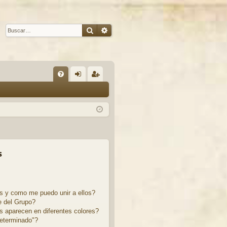
Buscar
Búsqueda avanzada
E
FA
de
eg
Q
nti
ist
fic
ra
ar
rs
se
e
s
s y como me puedo unir a ellos?
 del Grupo?
 aparecen en diferentes colores?
eterminado"?