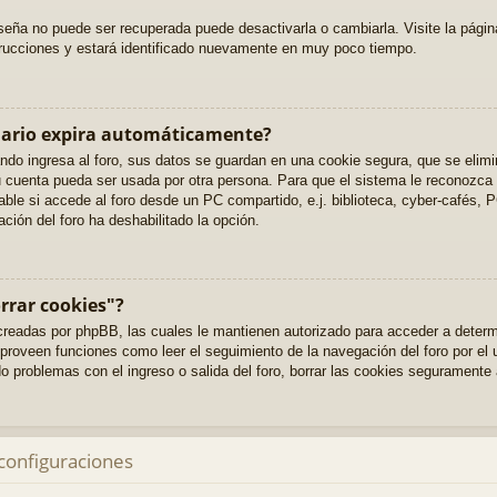
eña no puede ser recuperada puede desactivarla o cambiarla. Visite la página
strucciones y estará identificado nuevamente en muy poco tiempo.
uario expira automáticamente?
do ingresa al foro, sus datos se guardan en una cookie segura, que se elimina
u cuenta pueda ser usada por otra persona. Para que el sistema le reconozc
able si accede al foro desde un PC compartido, e.j. biblioteca, cyber-cafés, 
ración del foro ha deshabilitado la opción.
orrar cookies"?
 creadas por phpBB, las cuales le mantienen autorizado para acceder a determ
proveen funciones como leer el seguimiento de la navegación del foro por el u
ndo problemas con el ingreso o salida del foro, borrar las cookies seguramente
 configuraciones