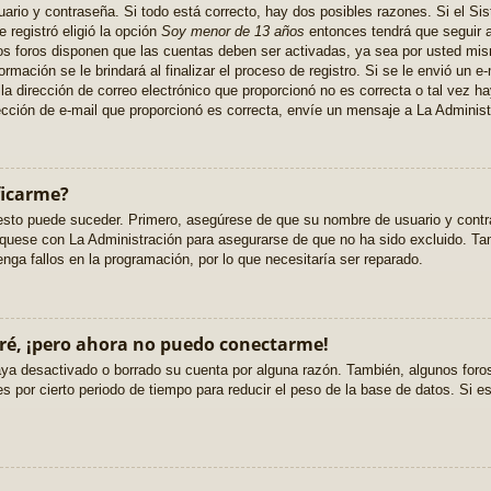
ario y contraseña. Si todo está correcto, hay dos posibles razones. Si el Sis
registró eligió la opción
Soy menor de 13 años
entonces tendrá que seguir a
nos foros disponen que las cuentas deben ser activadas, ya sea por usted mi
ormación se le brindará al finalizar el proceso de registro. Si se le envió un e-
a dirección de correo electrónico que proporcionó no es correcta o tal vez hay
ección de e-mail que proporcionó es correcta, envíe un mensaje a La Administ
ficarme?
 esto puede suceder. Primero, asegúrese de que su nombre de usuario y cont
quese con La Administración para asegurarse de que no ha sido excluido. Tam
nga fallos en la programación, por lo que necesitaría ser reparado.
ré, ¡pero ahora no puedo conectarme!
haya desactivado o borrado su cuenta por alguna razón. También, algunos for
 por cierto periodo de tiempo para reducir el peso de la base de datos. Si es