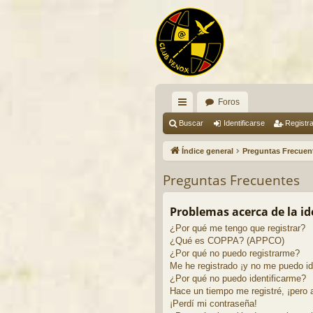
Foros
nl
Buscar
Identificarse
Registr
ac
Índice general
Preguntas Frecuen
es
Preguntas Frecuentes
rá
pi
Problemas acerca de la ide
¿Por qué me tengo que registrar?
do
¿Qué es COPPA? (APPCO)
s
¿Por qué no puedo registrarme?
Me he registrado ¡y no me puedo ide
¿Por qué no puedo identificarme?
Hace un tiempo me registré, ¡pero
¡Perdí mi contraseña!