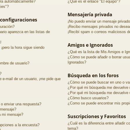
ira automáticamente?
¿Qué es el enlace "El equipo"?
kies"?
Mensajería privada
 configuraciones
¡No puedo enviar un mensaje privado
uración?
¡Recibo mensajes privados no desea
rio aparezca en las listas de
¡Recibí spam o correos maliciosos de
!
Amigos e Ignorados
 ¡pero la hora sigue siendo
¿Qué es la lista de Mis Amigos e Ig
¿Cómo se puede añadir o borrar usua
Ignorados?
ombre de usuario?
?
Búsqueda en los foros
e e-mail de un usuario, ¡me pide que
¿Cómo se puede buscar en uno o var
¿Por qué mi búsqueda me devuelve n
¿Por qué mi búsqueda me devuelve 
¿Cómo busco usuarios?
¿Como se puede encontrar mis prop
o enviar una respuesta?
n mensaje?
a mi mensaje?
Suscripciones y Favoritos
¿Cuál es la diferencia entre añadir 
pciones a la encuesta?
tema?