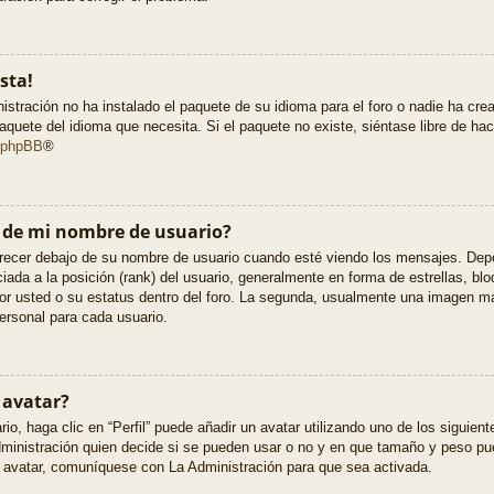
sta!
istración no ha instalado el paquete de su idioma para el foro o nadie ha cre
paquete del idioma que necesita. Si el paquete no existe, siéntase libre de h
phpBB
®
o de mi nombre de usuario?
cer debajo de su nombre de usuario cuando esté viendo los mensajes. Dependi
ciada a la posición (rank) del usuario, generalmente en forma de estrellas, bl
or usted o su estatus dentro del foro. La segunda, usualmente una imagen 
ersonal para cada usuario.
 avatar?
o, haga clic en “Perfil” puede añadir un avatar utilizando uno de los siguien
dministración quien decide si se pueden usar o no y en que tamaño y peso p
e avatar, comuníquese con La Administración para que sea activada.