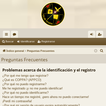
nl
or
de
eg
Buscar
Identificarse
Registrarse
ac
os
nti
ist
B
Índice general
Preguntas Frecuentes
es
fic
ra
u
Preguntas Frecuentes
s
rá
ar
rs
c
Problemas acerca de la identificación y el registro
pi
se
e
a
¿Por qué me tengo que registrar?
do
r
¿Qué es COPPA? (APPCO)
s
¿Por qué no puedo registrarme?
Me he registrado ¡y no me puedo identificar!
¿Por qué no puedo identificarme?
Hace un tiempo me registré, ¡pero ahora no puedo conectarme!
¡Perdí mi contraseña!
¿Por qué mi sesión de usuario expira automáticamente?