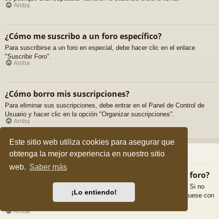
Arriba
¿Cómo me suscribo a un foro específico?
Para suscribirse a un foro en especial, debe hacer clic en el enlace
"Suscribir Foro".
Arriba
¿Cómo borro mis suscripciones?
Para eliminar sus suscripciones, debe entrar en el Panel de Control de
Usuario y hacer clic en la opción "Organizar suscripciones".
Arriba
Este sitio web utiliza cookies para asegurar que
Archivos Adjuntos
obtenga la mejor experiencia en nuestro sitio
web.
Saber más
¿Qué archivos adjuntos son permitidos en este foro?
Cada foro puede permitir o no ciertos tipos de archivos adjuntos. Si no
¡Lo entiendo!
está seguro de que tipos de archivos se pueden cargar, comuníquese con
La Administración para obtener más información.
Arriba