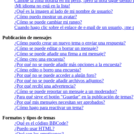
Cambié la zona horaria en mi perfil, ¡pero la hora sigue siendo 
¡Mi idioma no está en la lista!
¿Qué es la imagen al lado de mi nombre de usuario?
¿Cómo puedo mostrar un avatar?
¿Cómo se puede cambiar mi rango?
Cuando hago clic sobre el enlace de e-mail de un usuario, ¡me 
Publicación de mensajes
¿Cómo puedo crear un nuevo tema o enviar una respuesta?
¿Cómo se puede editar o borrar un mensaje?
¿Cómo se puede añadir una firma a mi mensaje?
¿Cómo creo una encuesta?
¿Por qué no se puede añadir más opciones a la encuesta?
¿Cómo edito o borro una encuesta?
¿Por qué no se puede acceder a algún foro?
¿Por qué no se puede añadir archivos adjuntos?
¿Por qué recibí una advertencia?
¿Cómo se puede reportar un mensaje a un moderador?
¿Para qué sirve el botón "Guardar" en la publicación de temas?
¿Por qué mis mensajes necesitan ser aprobados?
¿Cómo hago para reactivar un tema?
Formatos y tipos de temas
¿Qué es el código BBCode?
¿Puedo usar HTML?
¿Qué son los emoticonos?