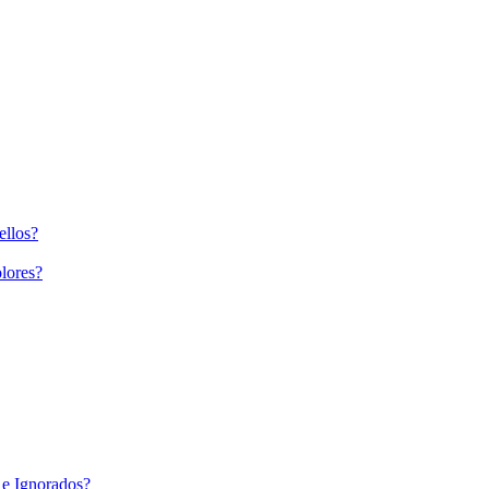
ellos?
lores?
 e Ignorados?