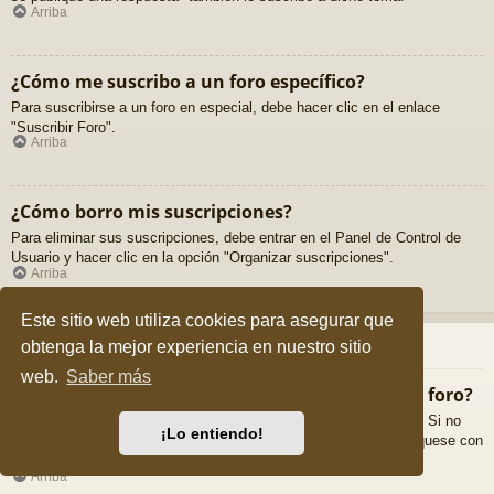
Arriba
¿Cómo me suscribo a un foro específico?
Para suscribirse a un foro en especial, debe hacer clic en el enlace
"Suscribir Foro".
Arriba
¿Cómo borro mis suscripciones?
Para eliminar sus suscripciones, debe entrar en el Panel de Control de
Usuario y hacer clic en la opción "Organizar suscripciones".
Arriba
Este sitio web utiliza cookies para asegurar que
Archivos Adjuntos
obtenga la mejor experiencia en nuestro sitio
web.
Saber más
¿Qué archivos adjuntos son permitidos en este foro?
Cada foro puede permitir o no ciertos tipos de archivos adjuntos. Si no
¡Lo entiendo!
está seguro de que tipos de archivos se pueden cargar, comuníquese con
La Administración para obtener más información.
Arriba