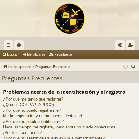
nl
or
de
eg
Buscar
Identificarse
Registrarse
ac
os
nti
ist
B
Índice general
Preguntas Frecuentes
es
fic
ra
u
Preguntas Frecuentes
s
rá
ar
rs
c
Problemas acerca de la identificación y el registro
pi
se
e
a
¿Por qué me tengo que registrar?
do
r
¿Qué es COPPA? (APPCO)
s
¿Por qué no puedo registrarme?
Me he registrado ¡y no me puedo identificar!
¿Por qué no puedo identificarme?
Hace un tiempo me registré, ¡pero ahora no puedo conectarme!
¡Perdí mi contraseña!
¿Por qué mi sesión de usuario expira automáticamente?