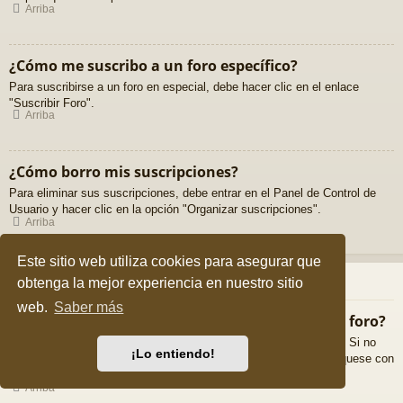
Arriba
¿Cómo me suscribo a un foro específico?
Para suscribirse a un foro en especial, debe hacer clic en el enlace
"Suscribir Foro".
Arriba
¿Cómo borro mis suscripciones?
Para eliminar sus suscripciones, debe entrar en el Panel de Control de
Usuario y hacer clic en la opción "Organizar suscripciones".
Arriba
Este sitio web utiliza cookies para asegurar que
Archivos Adjuntos
obtenga la mejor experiencia en nuestro sitio
web.
Saber más
¿Qué archivos adjuntos son permitidos en este foro?
Cada foro puede permitir o no ciertos tipos de archivos adjuntos. Si no
¡Lo entiendo!
está seguro de que tipos de archivos se pueden cargar, comuníquese con
La Administración para obtener más información.
Arriba