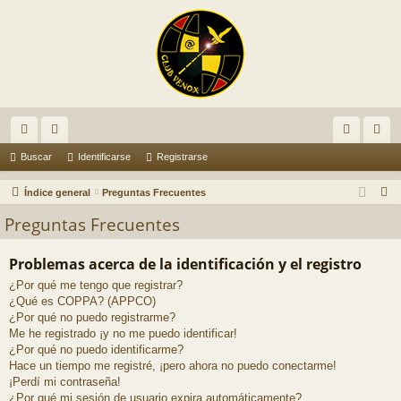
nl
or
de
eg
Buscar
Identificarse
Registrarse
ac
os
nti
ist
B
Índice general
Preguntas Frecuentes
es
fic
ra
u
Preguntas Frecuentes
s
rá
ar
rs
c
Problemas acerca de la identificación y el registro
pi
se
e
a
¿Por qué me tengo que registrar?
do
r
¿Qué es COPPA? (APPCO)
¿Por qué no puedo registrarme?
s
Me he registrado ¡y no me puedo identificar!
¿Por qué no puedo identificarme?
Hace un tiempo me registré, ¡pero ahora no puedo conectarme!
¡Perdí mi contraseña!
¿Por qué mi sesión de usuario expira automáticamente?