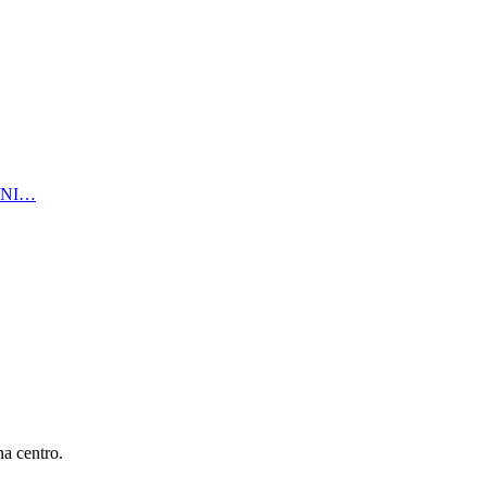
ANI…
a centro.