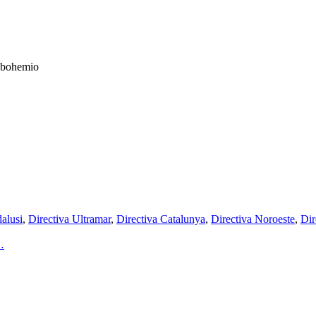
u bohemio
alusi
,
Directiva Ultramar
,
Directiva Catalunya
,
Directiva Noroeste
,
Dir
…