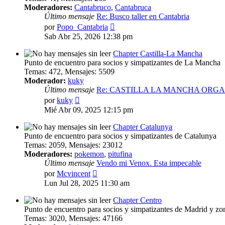
Moderadores:
Cantabruco
,
Cantabruca
Último mensaje
Re: Busco taller en Cantabria
Ver
por
Popo_Cantabria
último
Sab Abr 25, 2026 12:38 pm
mensaje
Chapter Castilla-La Mancha
Punto de encuentro para socios y simpatizantes de La Mancha
Temas
:
472
,
Mensajes
:
5509
Moderador:
kuky
Último mensaje
Re: CASTILLA LA MANCHA ORG
Ver
por
kuky
último
Mié Abr 09, 2025 12:15 pm
mensaje
Chapter Catalunya
Punto de encuentro para socios y simpatizantes de Catalunya
Temas
:
2059
,
Mensajes
:
23012
Moderadores:
pokemon
,
pitufina
Último mensaje
Vendo mi Venox. Esta impecable
Ver
por
Mcvincent
último
Lun Jul 28, 2025 11:30 am
mensaje
Chapter Centro
Punto de encuentro para socios y simpatizantes de Madrid y zon
Temas
:
3020
,
Mensajes
:
47166