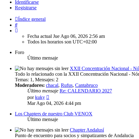
Identificarse
Registrarse
Índice general
Buscar
Fecha actual Jue Ago 06, 2026 2:56 am
Todos los horarios son
UTC+02:00
Foro
Último mensaje
XXII Concentración Nacional - N
Todo lo relacionado con la XXII Concentración Nacional - N
Temas
:
1
,
Mensajes
:
2
Moderadores:
chacal
,
Rufus
,
Cantabruco
Último mensaje
Re: CALENDARIO 2027
Ver
por
kuky
último
Mar Ago 04, 2026 4:44 pm
mensaje
Los Chapters de nuestro Club VENOX
Último mensaje
Chapter Andalusí
Punto de encuentro para socios y simpatizantes de Andalucia