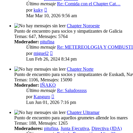
Último mensaje
Re: Comida con el Chapter Cat…
Ver
por
kuky
último
Mar Mar 10, 2026 9:56 am
mensaje
Chapter Noroeste
Punto de encuentro para socios y simpatizantes de Galicia
Temas
:
647
,
Mensajes
:
5764
Moderador:
pitufina
Último mensaje
Re: METEREOLOGIA Y COMBUST
Ver
por
miguel2
último
Lun Feb 26, 2024 8:34 pm
mensaje
Chapter Norte
Punto de encuentro para socios y simpatizantes de Euskadi, Nav
Temas
:
1106
,
Mensajes
:
15090
Moderador:
IÑAKO
Último mensaje
Re: Saludosssss
Ver
por
Kanguro
último
Lun Jun 01, 2026 7:16 pm
mensaje
Chapter Ultramar
Punto de encuentro para aquellos grumetes allende los mares
Temas
:
188
,
Mensajes
:
1265
Moderadores:
pitufina
,
Junta Ejecutiva
,
Directiva (JDA)