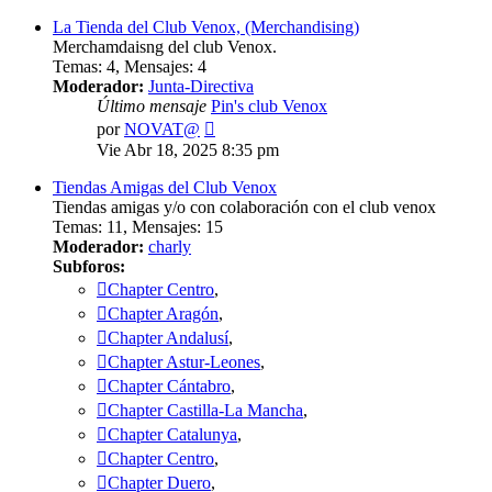
La Tienda del Club Venox, (Merchandising)
Merchamdaisng del club Venox.
Temas
:
4
,
Mensajes
:
4
Moderador:
Junta-Directiva
Último mensaje
Pin's club Venox
Ver
por
NOVAT@
último
Vie Abr 18, 2025 8:35 pm
mensaje
Tiendas Amigas del Club Venox
Tiendas amigas y/o con colaboración con el club venox
Temas
:
11
,
Mensajes
:
15
Moderador:
charly
Subforos:
Chapter Centro
,
Chapter Aragón
,
Chapter Andalusí
,
Chapter Astur-Leones
,
Chapter Cántabro
,
Chapter Castilla-La Mancha
,
Chapter Catalunya
,
Chapter Centro
,
Chapter Duero
,