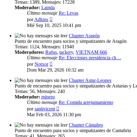
Temas
:
1389
,
Mensajes
:
17228
Moderador:
Lapida
Último mensaje
Re: Levas
Ver
por
Adkins
último
Mié Sep 10, 2025 10:41 pm
mensaje
Chapter Aragón
Punto de encuentro para socios y simpatizantes de Aragón
Temas
:
1124
,
Mensajes
:
11940
Moderadores:
Rufus
,
tackery
,
VIETNAM 666
Último mensaje
Re: Elecciones presidencia ch…
Ver
por
Notxor
último
Dom Mar 29, 2026 10:32 am
mensaje
Chapter Astur-Leones
Punto de encuentro para socios y simpatizantes de Asturias y L
Temas
:
56
,
Mensajes
:
240
Moderador:
mineru
Último mensaje
Re: Comida arrejuntamiento
Ver
por
santivicent
último
Mar Feb 03, 2026 11:30 pm
mensaje
Chapter Cántabro
Punto de encuentro para socios y simpatizantes de Cantabria
Temas
:
41
,
Mensajes
:
265