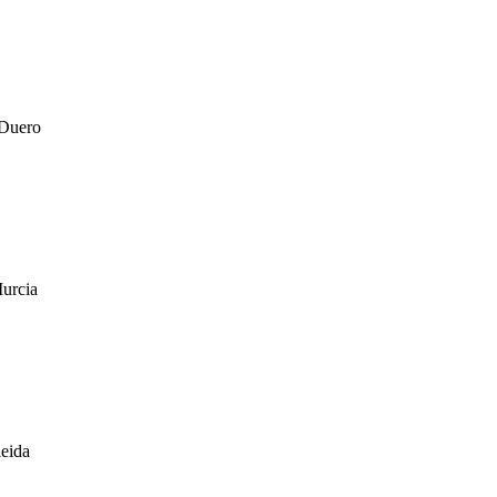
 Duero
Murcia
leida