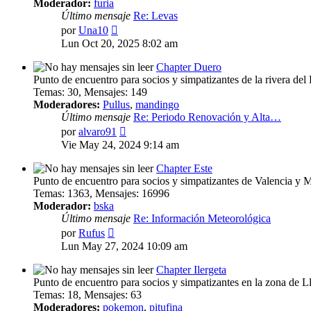
Moderador:
furia
Último mensaje
Re: Levas
Ver
por
Una10
último
Lun Oct 20, 2025 8:02 am
mensaje
Chapter Duero
Punto de encuentro para socios y simpatizantes de la rivera del
Temas
:
30
,
Mensajes
:
149
Moderadores:
Pullus
,
mandingo
Último mensaje
Re: Periodo Renovación y Alta…
Ver
por
alvaro91
último
Vie May 24, 2024 9:14 am
mensaje
Chapter Este
Punto de encuentro para socios y simpatizantes de Valencia y 
Temas
:
1363
,
Mensajes
:
16996
Moderador:
bska
Último mensaje
Re: Información Meteorológica
Ver
por
Rufus
último
Lun May 27, 2024 10:09 am
mensaje
Chapter Ilergeta
Punto de encuentro para socios y simpatizantes en la zona de L
Temas
:
18
,
Mensajes
:
63
Moderadores:
pokemon
,
pitufina