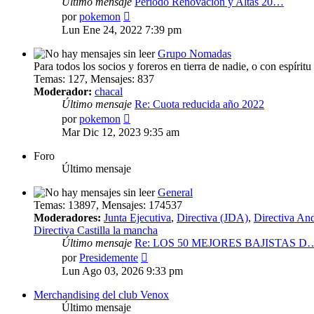
Último mensaje
Periodo Renovación y Altas 20…
Ver
por
pokemon
último
Lun Ene 24, 2022 7:39 pm
mensaje
Grupo Nomadas
Para todos los socios y foreros en tierra de nadie, o con espírit
Temas
:
127
,
Mensajes
:
837
Moderador:
chacal
Último mensaje
Re: Cuota reducida año 2022
Ver
por
pokemon
último
Mar Dic 12, 2023 9:35 am
mensaje
Foro
Último mensaje
General
Temas
:
13897
,
Mensajes
:
174537
Moderadores:
Junta Ejecutiva
,
Directiva (JDA)
,
Directiva And
Directiva Castilla la mancha
Último mensaje
Re: LOS 50 MEJORES BAJISTAS D
Ver
por
Presidemente
último
Lun Ago 03, 2026 9:33 pm
mensaje
Merchandising del club Venox
Último mensaje